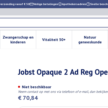
verzending vanaf € 50
Veilige betalingen
Apothekersadvies
Snelle besch
Zwangerschap en
Natuur
Vitaliteit 50+
 verzorging en hygiëne categorie
enu voor Dieet, voeding en vitamines categorie
Toon submenu voor Zwangerschap en kinderen cat
Toon submenu voor Vitaliteit 
Toon subm
kinderen
geneeskunde
 Black Ii Pair
Jobst Opaque 2 Ad Reg Open 
Niet beschikbaar
Neem contact op met ons via telefoon of e-mail, dan bekijk
€ 70,84