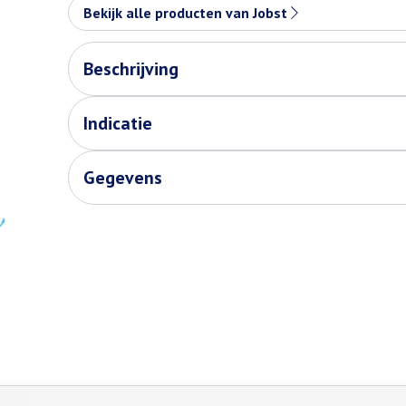
Bekijk alle producten van Jobst
Beschrijving
Indicatie
Gegevens
de tabtoets. Je kunt de carrousel overslaan of direct naar de carr