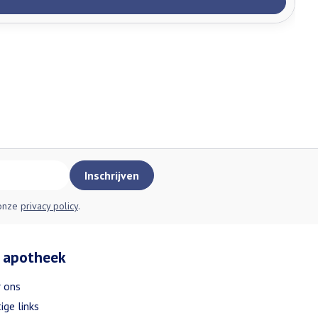
Inschrijven
 onze
privacy policy
.
 apotheek
 ons
ige links