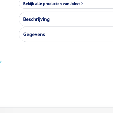
Bekijk alle producten van Jobst
Beschrijving
Gegevens
de tabtoets. Je kunt de carrousel overslaan of direct naar de carr