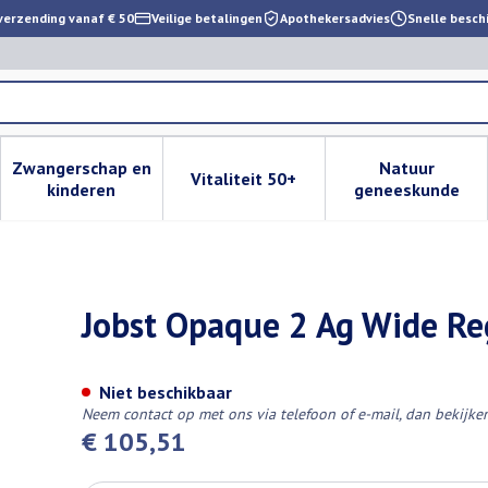
verzending vanaf € 50
Veilige betalingen
Apothekersadvies
Snelle besch
Zwangerschap en
Natuur
Vitaliteit 50+
 verzorging en hygiëne categorie
enu voor Dieet, voeding en vitamines categorie
Toon submenu voor Zwangerschap en kinderen cat
Toon submenu voor Vitaliteit 
Toon subm
kinderen
geneeskunde
ts Car I Pair
Jobst Opaque 2 Ag Wide Reg
Niet beschikbaar
Neem contact op met ons via telefoon of e-mail, dan bekijk
€ 105,51