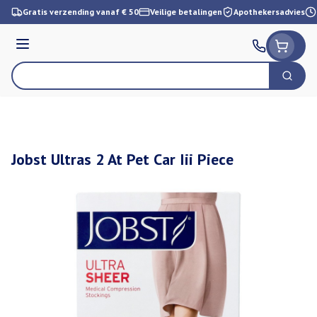
Ga naar de inhoud
Gratis verzending vanaf € 50
Veilige betalingen
Apothekersadvies
Menu
Zoek
Product, merk, categorie...
Jobst Ultras 2 At Pet Car Iii Piece