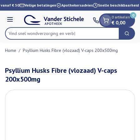
Dia 1 van 1
Ga naar de inhoud
 vanaf € 50
Veilige betalingen
Apothekersadvies
Snelle beschikbaarheid
0
0 artikelen
Menu
€ 0,00
Vind snel wondverzorgin
Zoek
Product, merk, categorie...
Home
/
Psyllium Husks Fibre (vlozaad) V-caps 200x500mg
Psyllium Husks Fibre (vlozaad) V-caps
200x500mg