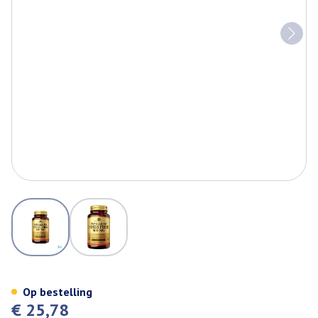
View larger image
View larger image
Psyllium Husks Fibre (vlozaad
Op bestelling
€ 25,78