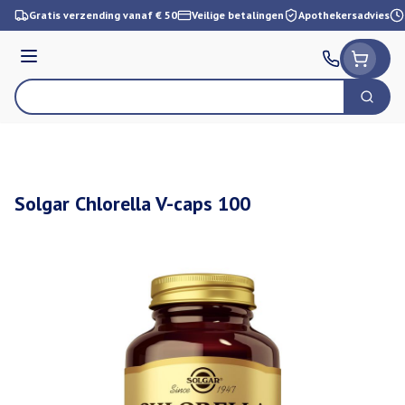
Ga naar de inhoud
Gratis verzending vanaf € 50
Veilige betalingen
Apothekersadvies
Menu
Zoek
Product, merk, categorie...
Solgar Chlorella V-caps 100