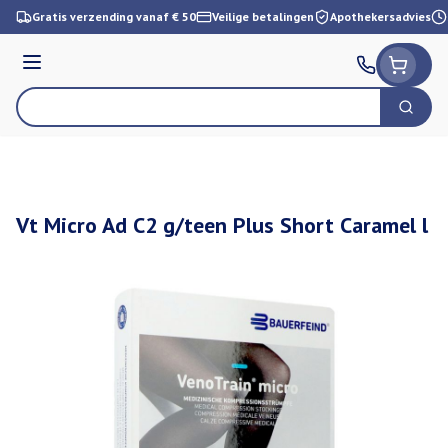
Ga naar de inhoud
Gratis verzending vanaf € 50
Veilige betalingen
Apothekersadvies
Menu
Zoek
Product, merk, categorie...
Vt Micro Ad C2 g/teen Plus Short Caramel l